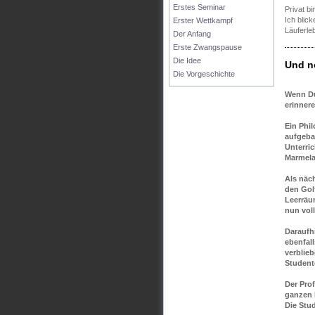
Erstes Seminar
Privat b
Ich blic
Erster Wettkampf
Läuferle
Der Anfang
Erste Zwangspause
Die Idee
Und n
Die Vorgeschichte
Wenn Du
erinner
Ein Phi
aufgeba
Unterric
Marmelad
Als näch
den Golf
Leerräu
nun voll
Daraufhi
ebenfal
verblieb
Student
Der Pro
ganzen 
Die Stu