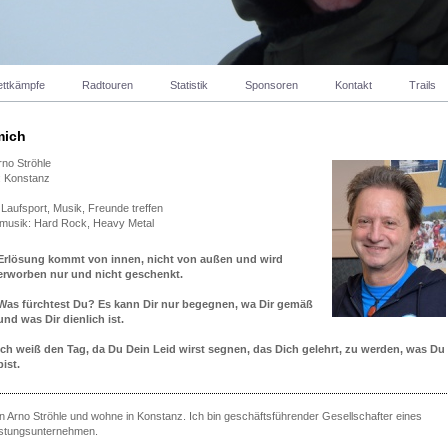
ttkämpfe
Radtouren
Statistik
Sponsoren
Kontakt
Trails
mich
no Ströhle
: Konstanz
Laufsport, Musik, Freunde treffen
smusik: Hard Rock, Heavy Metal
Erlösung kommt von innen, nicht von außen und wird
erworben nur und nicht geschenkt.
Was fürchtest Du? Es kann Dir nur begegnen, wa Dir gemäß
und was Dir dienlich ist.
Ich weiß den Tag, da Du Dein Leid wirst segnen, das Dich gelehrt, zu werden, was Du
bist.
bin Arno Ströhle und wohne in Konstanz. Ich bin geschäftsführender Gesellschafter eines
istungsunternehmen.