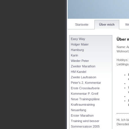
Startseite
Über mich
We
Über 
Easy Way
Holger Maier
Name: Ar
Hamburg
Wohnort
Karin
Hobbys: 
Wieder Peter
Liebling
Zweiter Marathon
HM Kandel
Zweite Laufsaison
Peter's 2. Kommentar
Erste Crosslaufserie
Kommentar P. Greif
Neue Trainingspläne
Kraftraumtraining
Neuanfang
Erster Marathon
Hi. Ich 
Training wird besser
Dienstle
Sommersaison 2005