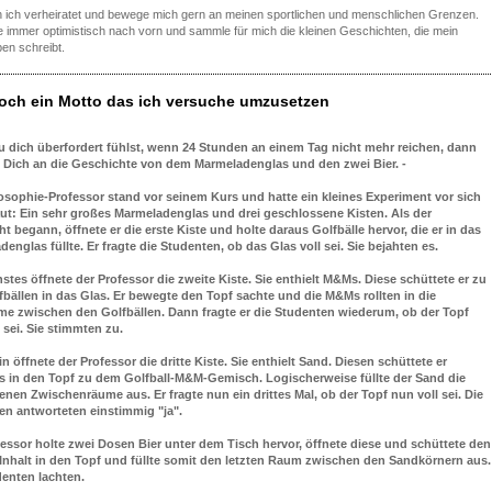
in ich verheiratet und bewege mich gern an meinen sportlichen und menschlichen Grenzen.
ke immer optimistisch nach vorn und sammle für mich die kleinen Geschichten, die mein
ben schreibt.
och ein Motto das ich versuche umzusetzen
 dich überfordert fühlst, wenn 24 Stunden an einem Tag nicht mehr reichen, dann
e Dich an die Geschichte von dem Marmeladenglas und den zwei Bier. -
losophie-Professor stand vor seinem Kurs und hatte ein kleines Experiment vor sich
ut: Ein sehr großes Marmeladenglas und drei geschlossene Kisten. Als der
ht begann, öffnete er die erste Kiste und holte daraus Golfbälle hervor, die er in das
englas füllte. Er fragte die Studenten, ob das Glas voll sei. Sie bejahten es.
stes öffnete der Professor die zweite Kiste. Sie enthielt M&Ms. Diese schüttete er zu
bällen in das Glas. Er bewegte den Topf sachte und die M&Ms rollten in die
me zwischen den Golfbällen. Dann fragte er die Studenten wiederum, ob der Topf
 sei. Sie stimmten zu.
n öffnete der Professor die dritte Kiste. Sie enthielt Sand. Diesen schüttete er
ls in den Topf zu dem Golfball-M&M-Gemisch. Logischerweise füllte der Sand die
enen Zwischenräume aus. Er fragte nun ein drittes Mal, ob der Topf nun voll sei. Die
en antworteten einstimmig "ja".
fessor holte zwei Dosen Bier unter dem Tisch hervor, öffnete diese und schüttete den
Inhalt in den Topf und füllte somit den letzten Raum zwischen den Sandkörnern aus.
denten lachten.