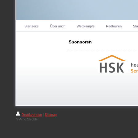
Startseite
Über mich
Wettkämpfe
Radtouren
Sta
Sponsoren
Druckversion
|
Sitemap
© Arno Ströhle