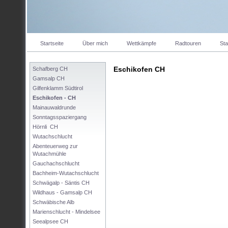
Startseite
Über mich
Wettkämpfe
Radtouren
Sta
Eschikofen CH
Schafberg CH
Gamsalp CH
Gilfenklamm Südtirol
Eschikofen - CH
Mainauwaldrunde
Sonntagsspaziergang
Hörnli  CH
Wutachschlucht
Abenteuerweg zur 
Wutachmühle
Gauchachschlucht
Bachheim-Wutachschlucht
Schwägalp - Säntis CH
Wildhaus - Gamsalp CH
Schwäbische Alb
Marienschlucht - Mindelsee
Seealpsee CH