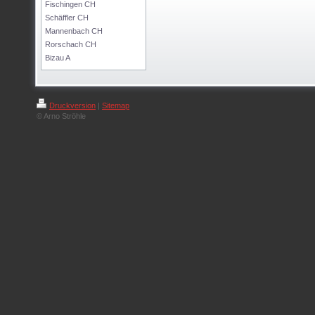
Fischingen CH
Schäffler CH
Mannenbach CH
Rorschach CH
Bizau A
Druckversion
|
Sitemap
© Arno Ströhle